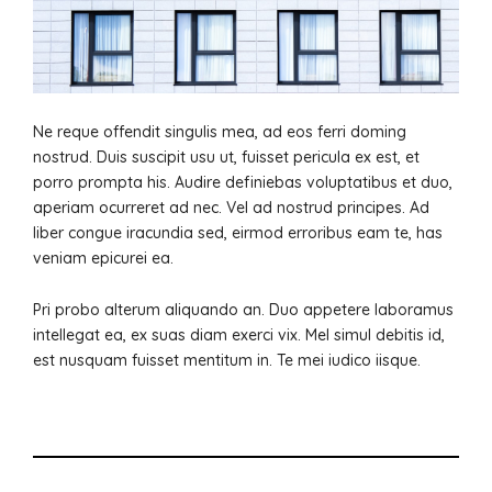
Ne reque offendit singulis mea, ad eos ferri doming
nostrud. Duis suscipit usu ut, fuisset pericula ex est, et
porro prompta his. Audire definiebas voluptatibus et duo,
aperiam ocurreret ad nec. Vel ad nostrud principes. Ad
liber congue iracundia sed, eirmod erroribus eam te, has
veniam epicurei ea.
Pri probo alterum aliquando an. Duo appetere laboramus
intellegat ea, ex suas diam exerci vix. Mel simul debitis id,
est nusquam fuisset mentitum in. Te mei iudico iisque.