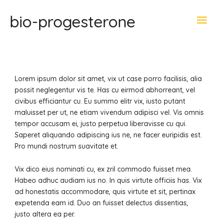
bio-progesterone
Lorem ipsum dolor sit amet, vix ut case porro facilisis, alia
possit neglegentur vis te. Has cu eirmod abhorreant, vel
civibus efficiantur cu.
Eu summo elitr vix, iusto putant
maluisset per ut, ne etiam vivendum adipisci vel. Vis omnis
tempor accusam ei, justo perpetua liberavisse cu qui.
Saperet aliquando adipiscing ius ne, ne facer euripidis est.
Pro mundi nostrum suavitate et.
Vix dico eius nominati cu, ex zril commodo fuisset mea.
Habeo adhuc audiam ius no. In quis virtute officiis has. Vix
ad honestatis accommodare, quis virtute et sit, pertinax
expetenda eam id. Duo an fuisset delectus dissentias,
justo altera ea per.