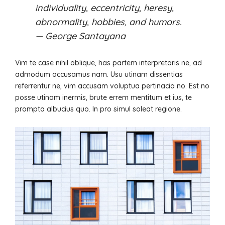
individuality, eccentricity, heresy,
abnormality, hobbies, and humors.
— George Santayana
Vim te case nihil oblique, has partem interpretaris ne, ad
admodum accusamus nam. Usu utinam dissentias
referrentur ne, vim accusam voluptua pertinacia no. Est no
posse utinam inermis, brute errem mentitum et ius, te
prompta albucius quo. In pro simul soleat regione.